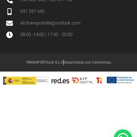
691 597 642
atctransportalia@outlook.com
08:00 -14:00 | 17:00 - 20:00
TRANSPORTALIA S.L.U
Desarrollado por Centromipc