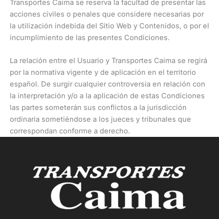
Transportes Caima se reserva la facultad de presentar las
acciones civiles o penales que considere necesarias por
la utilización indebida del Sitio Web y Contenidos, o por el
incumplimiento de las presentes Condiciones.
La relación entre el Usuario y Transportes Caima se regirá
por la normativa vigente y de aplicación en el territorio
español. De surgir cualquier controversia en relación con
la interpretación y/o a la aplicación de estas Condiciones
las partes someterán sus conflictos a la jurisdicción
ordinaria sometiéndose a los jueces y tribunales que
correspondan conforme a derecho.